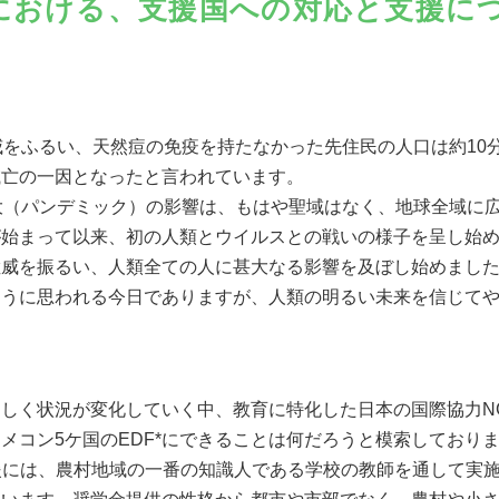
における、支援国への対応と支援に
威をふるい、天然痘の免疫を持たなかった先住民の人口は約10
滅亡の一因となったと言われています。
大（パンデミック）の影響は、もはや聖域はなく、地球全域に
が始まって以来、初の人類とウイルスとの戦いの様子を呈し始
猛威を振るい、人類全ての人に甚大なる影響を及ぼし始めまし
ように思われる今日でありますが、人類の明るい未来を信じて
しく状況が変化していく中、教育に特化した日本の国際協力N
メコン5ケ国のEDF*にできることは何だろうと模索しており
援には、農村地域の一番の知識人である学校の教師を通して実