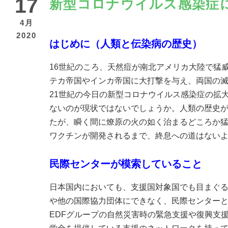
17
新型コロナウイルス感染症
4月
2020
はじめに
（人類と伝染病の歴史）
16世紀のころ、天然痘が南北アメリカ大陸で猛
テカ帝国やインカ帝国に大打撃を与え、両国の
21世紀の今日の新型コロナウイルス感染症の拡
ないのが現状ではないでしょうか。人類の歴史
たが、瞬く間に燎原の火の如く治まるどころか
ワクチンが開発されるまで、終息への道はない
民際センターが模索していること
日本国内においても、支援国対象国でも目まぐる
や他の国際協力団体にできなく、民際センターと
EDFグループの自然災害時の緊急支援や復興支