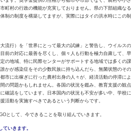
います。奨学金提供の性格から都市や市部でなく、農村や小さ
の市町村の行政の機能が充実しておりません。県の下部組織な
援体制の制度を構築してますが、実際にはタイの洪水時にこの
な大流行）を「世界にとって最大の試練」と警告し、ウイルス
は目前の対応に最善を尽くし、個々人も行動を極力自粛して、
一定の地域、特に民際センターがサポートする地域では多くの
、誰かが感染症をその少数民族に持ち込んだら、無菌状態のそ
、都市に出稼ぎに行った農村出身の人々が、経済活動の停滞に
時間の問題かもしれません。各国の状況を鑑み、教育支援の観
所に確認をしています。日本国内の状況も不安が多い中、学校
支援活動を実施すべきであるという判断からです。
GOとして、今できることを取り組んでいきます。
していきます。