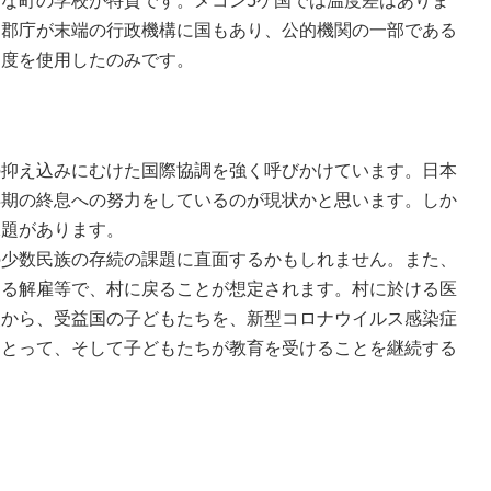
な町の学校が特質です。メコン5ケ国では温度差はありま
る郡庁が末端の行政機構に国もあり、公的機関の一部である
制度を使用したのみです。
の抑え込みにむけた国際協調を強く呼びかけています。日本
早期の終息への努力をしているのが現状かと思います。しか
課題があります。
の少数民族の存続の課題に直面するかもしれません。また、
よる解雇等で、村に戻ることが想定されます。村に於ける医
点から、受益国の子どもたちを、新型コロナウイルス感染症
にとって、そして子どもたちが教育を受けることを継続する