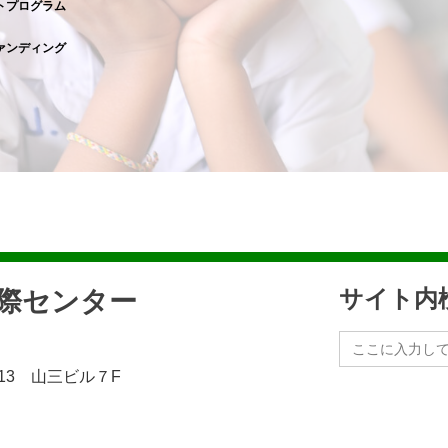
トプログラム
ァンディング
民際センター
サイト内
Search
for:
13 山三ビル７F