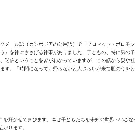
クメール語（カンボジアの公⽤語）で「ブロマット・ボロモン
う）を神にささげる神事がありました。⼦どもの、特に男の⼦
、迷信ということを皆がわかっていますが、この話から親や社
ます。「時間になっても帰らないと⼈さらいが来て胆のうをと
目を輝かせて喜びます。本は子どもたちを未知の世界へいざな
広がります。