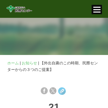
寄付金控除について
個人情報保護について
FAQ
お問い合わせ
ホーム
|
お知らせ
|
【外出自粛のこの時期、民際セン
ターからの３つのご提案】
21