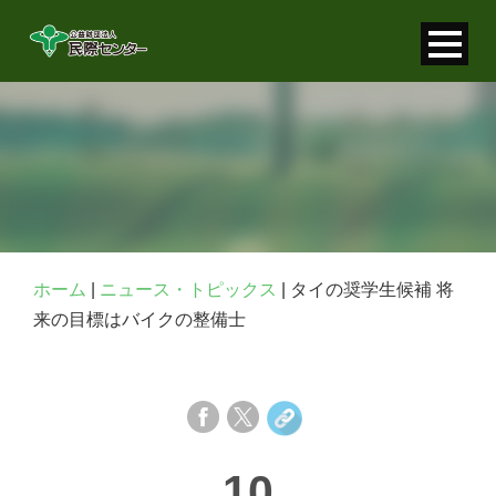
寄付金控除について
個人情報保護について
FAQ
お問い合わせ
ホーム
|
ニュース・トピックス
|
タイの奨学生候補 将
来の目標はバイクの整備士
10