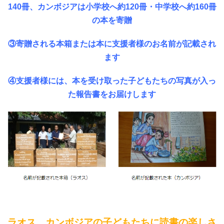
140冊、カンボジアは小学校へ約120冊・中学校へ約
160
冊
の本を寄贈
③
寄贈される本箱または本に⽀援者様のお名前が記載され
ます
④
⽀援者様には、本を受け取った⼦どもたちの写真が⼊っ
た報告書をお届けします
ラオス、カンボジアの子どもたちに読書の楽しさ