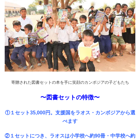
寄贈された図書セットの本を手に笑顔のカンボジアの⼦どもたち
〜図書セットの特徴〜
①
１セット
35,000
円。⽀援国をラオス・カンボジアから選
べます
②
１セットにつき、ラオスは小学校へ約
90
冊・中学校へ約