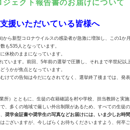
ロジェクト報告書のお届けについて
ご支援いただいている皆様へ
旬から新型コロナウイルスの感染者が急激に増加し、この1か月
者数も535人となっています。
だに休校のままになっています。
されています。前回、5年前の選挙で圧勝し、それまで半世紀以
かどうかが焦点となっています。
にむけての告知は今だになされてなく、選挙終了後までは、発
ンマー事業所）とともに、生徒の在籍確認を村や学校、担当教師と
響で、多くの地域で厳しい外出制限があるため、すべての生徒
に、
奨学金証書や奨学生の写真などお届けには、いま少しお時
ではございますが、今しばらくお待ちくださいますよう、何卒