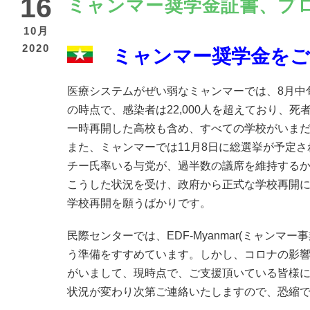
16
ミャンマー奨学金証書、プ
10月
2020
ミャンマー奨学金を
医療システムがぜい弱なミャンマーでは、8月中
の時点で、感染者は22,000人を超えており、死
一時再開した高校も含め、すべての学校がいま
また、ミャンマーでは11月8日に総選挙が予定
チー氏率いる与党が、過半数の議席を維持する
こうした状況を受け、政府から正式な学校再開
学校再開を願うばかりです。
民際センターでは、EDF-Myanmar(ミャ
う準備をすすめています。しかし、コロナの影
がいまして、現時点で、ご支援頂いている皆様
状況が変わり次第ご連絡いたしますので、恐縮