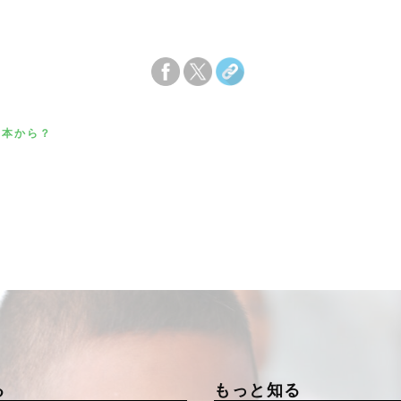
日本から？
る
もっと知る