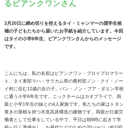
るピアンクワンさん
3
月
20
日に締め切りを控えるタイ・ミャンマーの奨学生候
補の子どもたちから届いたお手紙を紹介しています。今回
はタイの小学6年生、ピアンクワンさんからのメッセージ
です。
こんにちは、私の名前はピアンクワン・プロイプロマラー
ト、タイ東部マハ・サラカム県の農村部ノン・クイ・ノー
イ村に住む12歳の女の子。バン・ノン・ブア・ダエン学校
に通う小学6年生です。ニックネームはカオプライで、両
親と小学1年生の妹との4人家族です。私たちの家はトタン
葺きの屋根を持つ木造高床構造の建物です。両親が日雇労
働者として仕事をしている中で、平日は朝6時に起きて学
校へ行く準備をし、お昼代などのための20バーツ（約100