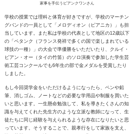
家事を手伝うピアンクワンさん
学校の授業では理科と体育が好きですが、学校のマーチン
グバンドの一員として「メロディオン（ピアニカ）」も担
当しています。また私は学校の代表として地区の12歳以下
の「ペタンク（フランス発祥で多くの国で楽しまれている
球技の一種）」の大会で準優勝をいただいたり、クルイ・
ピアン・オー（タイの竹笛）のソロ演奏で参加した学生芸
術工芸コンクールでも6年生の部で金メダルを受賞したり
しました。
もし今回奨学金をいただけるようになったら、ペンや鉛
筆、消しゴム、ノートなどの必要な学用品や制服を買いた
いと思います。一生懸命勉強して、私を導きたくさんの知
識を与えてくれた先生方のような立派な教師になって、生
徒たちに同じ経験を与えられるような存在になりたいと思
っています。そうすることで、親孝行をして家族を支え、