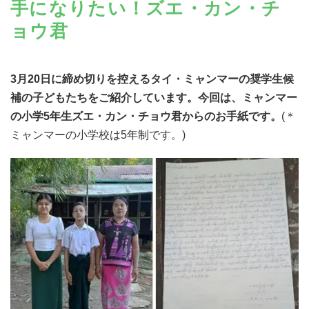
手になりたい！ズエ・カン・チ
ョウ君
3
月
20
日に締め切りを控えるタイ・ミャンマーの奨学生候
補の子どもたちをご紹介しています。今回は、ミャンマー
の小学
5
年生ズエ・カン・チョウ君からのお手紙です。
(＊
ミャンマーの小学校は5年制です。)