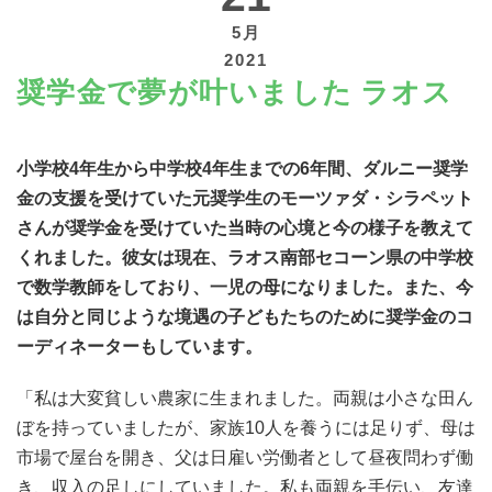
5月
2021
奨学金で夢が叶いました ラオス
寄付する
小学校4年生から中学校4年生までの6年間、ダルニー奨学
金の支援を受けていた元奨学生のモーツァダ・シラペット
さんが奨学金を受けていた当時の心境と
今の様子を教えて
くれました
。彼女は現在、ラオス南部セコーン県の中学校
で数学教師をしており、一児の母になりました。また、今
は自分と同じような境遇の子どもたちのために奨学金のコ
ーディネーターもしています。
「私は大変貧しい農家に生まれました。両親は小さな田ん
ぼを持っていましたが、家族10人を養うには足りず、母は
市場で屋台を開き、父は日雇い労働者として昼夜問わず働
き、収入の足しにしていました。私も両親を手伝い、友達