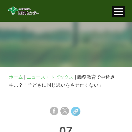
寄付金控除について
個人情報保護について
FAQ
お問い合わせ
ホーム
|
ニュース・トピックス
|
義務教育で中途退
学…？「子どもに同じ思いをさせたくない」
07