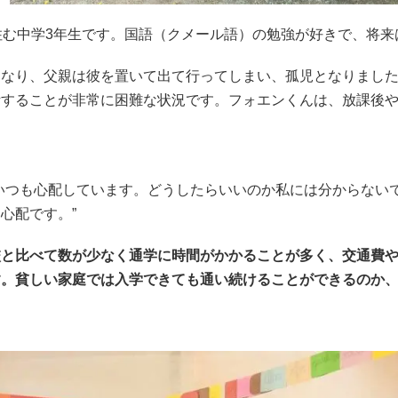
住む中学3年生です。国語（クメール語）の勉強が好きで、将
くなり、父親は彼を置いて出て行ってしまい、孤児となりまし
活することが非常に困難な状況です。フォエンくんは、放課後
いつも心配しています。どうしたらいいのか私には分からない
心配です。”
校と比べて数が少なく通学に時間がかかることが多く、交通費
す。貧しい家庭では入学できても通い続けることができるのか