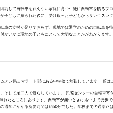
、困窮して自転車を買えない家庭に育つ生徒に自転車を贈るプ
車が子どもに贈られた後に、受け取った子どもからサンクスレ
自転車の支援が足りておらず、現地では通学のための自転車を
寄付がいかに現地の子どもにとって大切なことかがわかります
カムアン県ヨマラート郡にある中学校で勉強しています。 僕は
、そして弟二人で暮らしています。 民際センターの自転車寄
ロ離れたところにあります。自転車が無いときは途中まで徒歩
の通学にかかる所要時間は約50分でした。学校までの通学路