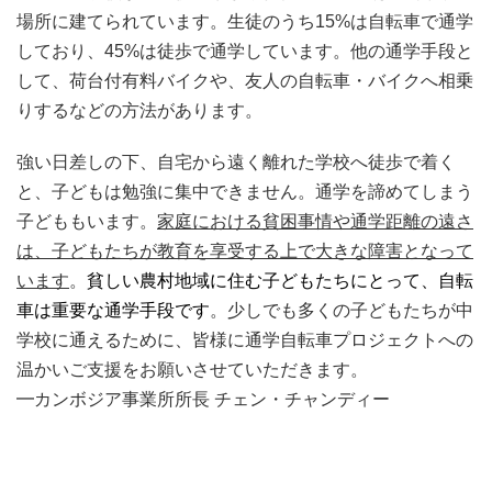
場所に建てられています。
生徒のうち15%は自転車で通学
しており、45%は徒歩で通学しています。
他の通学手段と
して、荷台付有料バイクや、友人の自転車・バイクへ相乗
りするなどの方法があります。
強い日差しの下、自宅から遠く離れた学校へ徒歩で着く
と、子どもは勉強に集中できません。通学を諦めてしまう
子どももいます。
家庭における
貧困事情や通学距離の遠さ
は、子どもたちが教育を享受する上で大きな障害となって
います
。
貧しい農村地域に住む子どもたちにとって、自転
車は重要な通学手段です
。
少しでも多くの子どもたちが中
学校に通えるために、皆様に通学自転車プロジェクトへの
温かいご支援をお願いさせていただきます。
━カンボジア事業所所長 チェン・チャンディー