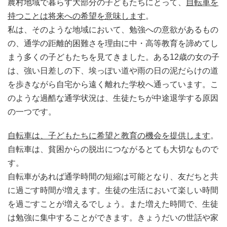
農村地域で暮らす大部分の子どもたちにとって、
自転車を
持つことは将来への希望を意味します
。
私は、そのような地域において、勉強への意欲があるもの
の、通学の距離的困難さを理由に中・高等教育を諦めてし
まう多くの子どもたちを見てきました。
ある12歳の女の子
は、強い日差しの下、埃っぽい道や雨の日の泥だらけの道
を歩きながら自宅から遠く離れた学校へ通っています。
こ
のような過酷な通学状況は、生徒たちが中途退学する原因
の一つです。
自転車は、子どもたちに希望と教育の機会を提供します
。
自転車は、貧困からの脱出につながるとても大切なもので
す。
自転車があれば通学時間の短縮は可能となり、友だちと共
に過ごす時間が増えます。生徒の生活において楽しい時間
を過ごすことが増えるでしょう。また増えた時間で、生徒
は勉強に集中することができます。
きょうだいの世話や家