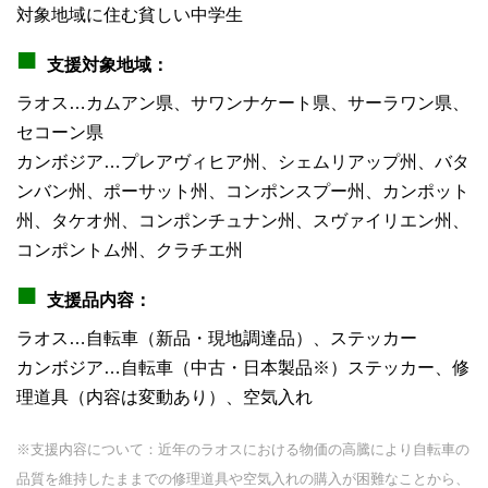
対象地域に住む貧しい中学生
■
支援対象地域：
ラオス…カムアン県、サワンナケート県、サーラワン県、
セコーン県
カンボジア…プレアヴィヒア州、シェムリアップ州、バタ
ンバン州、ポーサット州、コンポンスプー州、カンポット
州、タケオ州、コンポンチュナン州、スヴァイリエン州、
コンポントム州、クラチエ州
■
支援品内容
：
ラオス…自転車（新品・現地調達品）、ステッカー
カンボジア…自転車（中古・日本製品※）ステッカー、修
理道具（内容は変動あり）、空気入れ
※支援内容について：近年のラオスにおける物価の高騰により自転車の
品質を維持したままでの修理道具や空気入れの購入が困難なことから、