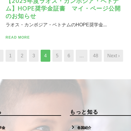
【2025年度ラオス・カンボジア・ベトナ
ム】HOPE奨学⾦証書 マイ・ページ公開
のお知らせ
ラオス・カンボジア・ベトナムのHOPE奨学⾦...
READ MORE
1
2
3
4
5
6
…
48
Next ›
る
もっと知る
学金
各国紹介