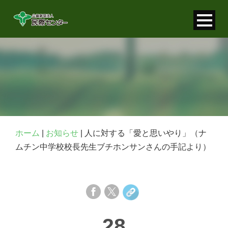
寄付金控除について
個人情報保護について
FAQ
お問い合わせ
ホーム
|
お知らせ
|
人に対する「愛と思いやり」（ナ
ムチン中学校校長先生ブチホンサンさんの手記より）
28