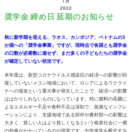
7月
2022
奨学金 締め日 延期のお知らせ
秋に新学期を迎える、ラオス、カンボジア、ベトナムの3
寄付する
か国への「奨学金事業」ですが、現時点で各国とも奨学金
の口数が必要数に達せず、まだ多くの子どもたちの奨学金
が確定していない状況です。
本年度は、新型コロナウイルス感染症の経済への影響が回
復していないメコン地域において、ロシアによるウクライ
ナへの侵攻という重大事が発生したことで、経済への影響
ははかりしれないものになっています。特に燃料の高騰に
よるエネルギー不足や食料不足は深刻で、急激なインフレ
ーションにより、支援地域である郊外や農村部への影響は
大きく、貧しい人はより貧しくなるという格差社会に一層
の拍車がかかっているのが現実です。中学進学を断念する