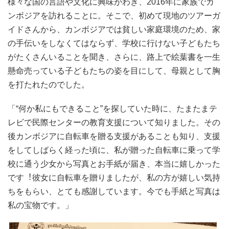
様々な国の言語や文化に興味がわき、2016年に家族でカ
ンボジアを訪れることに。そこで、初めて現地のツアーガ
イドさんから、カンボジアでは貧しい家庭環境のため、家
の⼿伝いをしなくてはならず、学校に⾏けない⼦どもたち
がたくさんいることを聞き、さらに、路上で絵葉書を⼀⽣
懸命売っている⼦どもたちの姿を⽬にして、⺟親として胸
を打たれたのでした。
「“何か私にもできること”を探していた時に、たまたまテ
レビで⺠際センターの教育⽀援について知りました。その
後カンボジアに⾃転⾞を贈る⽀援があることも知り、⽀援
をしてしばらく経った頃に、私が贈った⾃転⾞に乗って学
校に通う少⼥から写真とお⼿紙が届き、本当に嬉しかった
です︕彼⼥に⾃転⾞を贈りましたが、私の⽅が嬉しい気持
ちをもらい、とても感謝しています。今でも⼿紙と写真は
私の宝物です。」