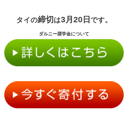
締切
3月20日
タイの
は
です。
ダルニー奨学金について