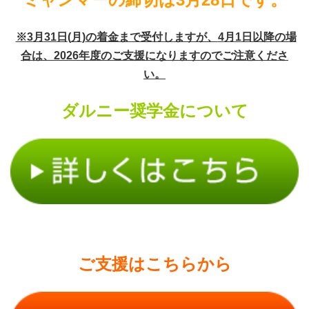
※
3
月
31
日
(
月
)
の着金まで受付しますが、
4
月
1
日以降の場
合は、
2026
年度のご支援になりますのでご注意くださ
い。
ダルニー奨学金について
ご支援はこちらから