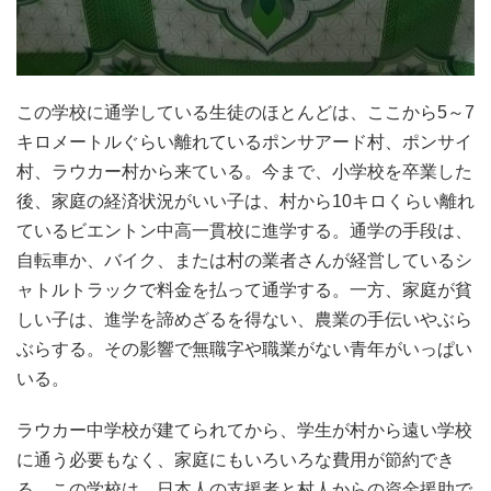
この学校に通学している生徒のほとんどは、ここから5～7
キロメートルぐらい離れているポンサアード村、ポンサイ
村、ラウカー村から来ている。今まで、小学校を卒業した
後、家庭の経済状況がいい子は、村から10キロくらい離れ
ているビエントン中高一貫校に進学する。通学の手段は、
自転車か、バイク、または村の業者さんが経営しているシ
ャトルトラックで料金を払って通学する。一方、家庭が貧
しい子は、進学を諦めざるを得ない、農業の手伝いやぶら
ぶらする。その影響で無職字や職業がない青年がいっぱい
いる。
ラウカー中学校が建てられてから、学生が村から遠い学校
に通う必要もなく、家庭にもいろいろな費用が節約でき
る。この学校は、日本人の支援者と村人からの資金援助で