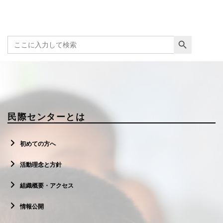
Search Button
Search
for:
民際センターとは
初めての方へ
活動理念と方針
組織概要・アクセス
情報公開