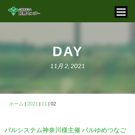
寄付金控除について
個人情報保護について
DAY
FAQ
11月 2, 2021
お問い合わせ
ホーム
|
2021
|
11
|
02
パルシステム神奈川様主催 パルゆめつなご