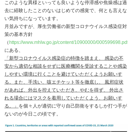
このような異様といっても良いような停滞感や焦燥感は過
去に経験したことのないはじめての感覚で、何とも言えな
い気持ちになっています。
月並みですが、厚生労働省の新型コロナウイルス感染症対
策の基本方針
（
https://www.mhlw.go.jp/content/10900000/000599698.pdf
にある、
「新型コロナウイル
ス感染症の特徴を踏まえ、 感染の不
安から適切な相談をせずに医療機関を受診することや感染
しやすい環境に行くことを避けていただくようお願いす
る。また、手洗い、咳エチケット等を徹底し、 風邪症状
があれば、外出を控えていただき、やむを得ず、 外出さ
れる場合にはマスクを着用していただくよう、お願いす
る。」
を個々人が適切に守り自己防衛をするしか打つ手が
ないのが今日この頃です。