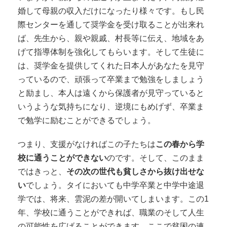
婚して母親の収入だけになったり様々です。もし民
際センターを通して奨学金を受け取ることが出来れ
ば、先生から、親や親戚、村長等に伝え、地域をあ
げて指導体制を強化してもらいます。そして生徒に
は、奨学金を提供してくれた日本人があなたを見守
っているので、頑張って卒業まで勉強をしましょう
と励まし、本人は遠くから保護者が見守っていると
いうような気持ちになり、逆境にもめげず、卒業ま
で勉学に励むことができるでしょう。
つまり、支援がなければこの子たちは
この春から学
校に通うことができない
のです。そして、このまま
ではきっと、
その次の世代も貧しさから抜け出せな
い
でしょう。
タイにおいても中学卒業と中学中途退
学では、将来、雲泥の差が開いてしまいます。この1
年、学校に通うことができれば、職業のそして人生
の可能性を広げることができます。
ここで貧困の連