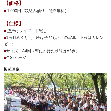
【価格】
■
1,000円（税込み価格、送料無料）
【仕様】
■
壁掛けタイプ、中綴じ
■
1ヵ月めくり（上段は子どもたちの写真、下段はカレン
ダー）
■
サイズ：A4判（壁にかけた状態はA3判）
■
全28ページ
掲載画像