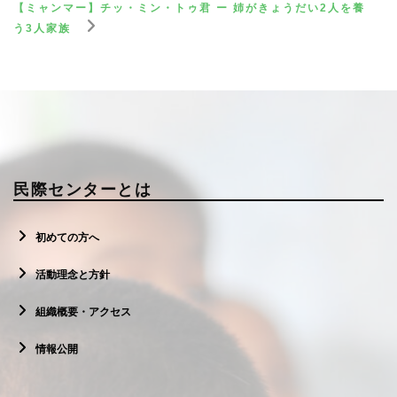
【ミャンマー】チッ・ミン・トゥ君 ー 姉がきょうだい2人を養
う3人家族
民際センターとは
初めての方へ
活動理念と方針
組織概要・アクセス
情報公開