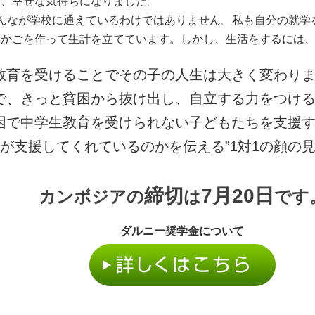
て、幸せな気持ちになりました。
んなが学校に通えているわけではありません。私も自分の就学
らかごを作って生計を立てています。しかし、生活をするには
教育を受けることでその子の人生は大きく変わり
で、きっと貧困から抜け出し、自立する力をつけ
困で中学生教育を受けられない子どもたちを支援す
支援してくれているのかを伝える”1対1の顔の見え
締切
7月20日
カンボジア
の
は
です
ダルニー奨学金について