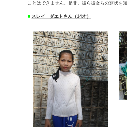
ことはできません。是非、彼ら彼女らの窮状を
■
スレイ ダエトさん（14才）