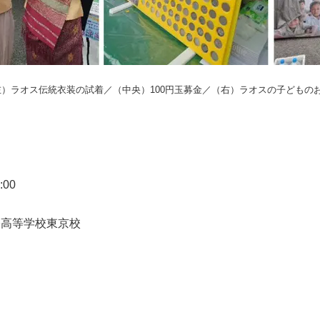
左）ラオス伝統衣装の試着／（中央）100円玉募金／（右）ラオスの子どもの
:00
際高等学校東京校