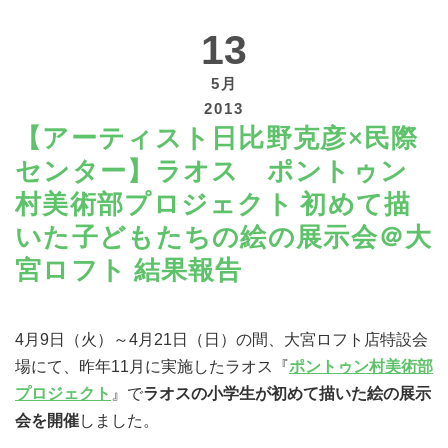
13
5月
2013
【アーティスト日比野克彦×民際
寄付する
センター】ラオス ポントゥン
村美術部プロジェクト 初めて描
いた子どもたちの絵の展示会＠大
宮ロフト 結果報告
4月9日（火）～4月21日（日）の間、大宮ロフト店特設会
場にて、昨年11月に実施したラオス『
ポントゥン村美術部
プロジェクト
』で
ラオスの小学生が初めて描いた絵の展示
会を開催
しました。