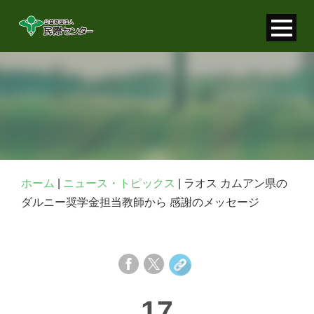
寄付金控除について
個人情報保護について
FAQ
お問い合わせ
ホーム
|
ニュース・トピックス
|
ラオス カムアン県の
ダルニー奨学金担当教師から 感謝のメッセージ
17