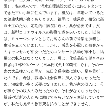
園）、私の8人です。汚水処理施設の近くにあるトタンで
できた古い小屋に住んでいます。
祖父は、年老いているた
め健康状態が良くありません。祖母は、糖尿病、祖父は高
血圧症のため、定期的に病院に通い、薬が必要です。
父
は、新型コロナウイルスの影響で職を失いました。以前
は、ミュージシャンとしてお客さんの前で音楽を演奏し、
生活を支えていました。しかし、感染を心配した観客から
のキャンセルが相次いだためコンサート活動が縮小し、結
果父の収入はなくなりました。
母は、化粧品店で働きその
稼ぎは1日300バーツ（日本円で約1,000円）です。その一
家の大黒柱だった母が、先日交通事故に遭い、足を骨折し
たのです。母は、職場の社会保障に加入できなかったた
め、治療費が多く必要になりました。
我が家の収入は、母
が稼ぐその収入のみだったので、それがなくなった今は、
親戚や近所の人たちに助けてもらいながら生活しています
が、私たち兄弟の教育費を払うことができません。