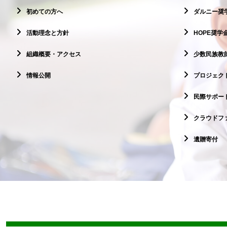
初めての方へ
ダルニー奨
活動理念と方針
HOPE奨学
組織概要・アクセス
少数民族教
情報公開
プロジェクト
民際サポー
クラウドフ
遺贈寄付