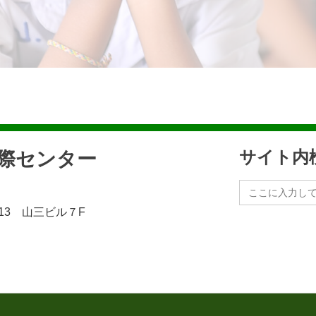
民際センター
サイト内
Search
for:
13 山三ビル７F