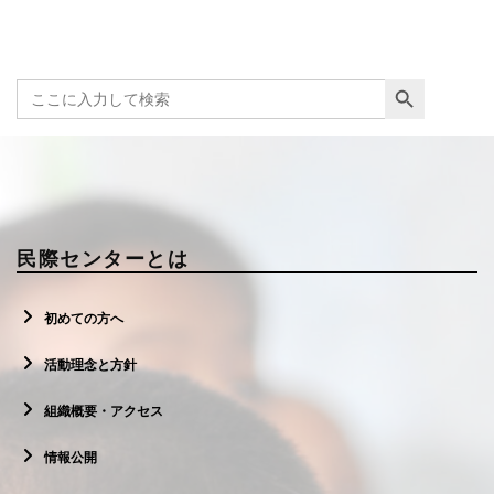
Search Button
Search
for:
民際センターとは
初めての方へ
活動理念と方針
組織概要・アクセス
情報公開