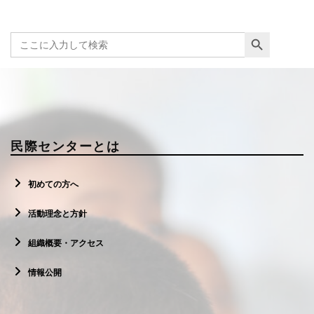
Search Button
Search
for:
民際センターとは
初めての方へ
活動理念と方針
組織概要・アクセス
情報公開