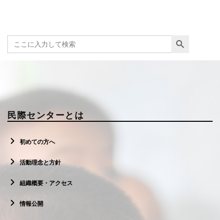
Search Button
Search
for:
民際センターとは
初めての方へ
活動理念と方針
組織概要・アクセス
情報公開