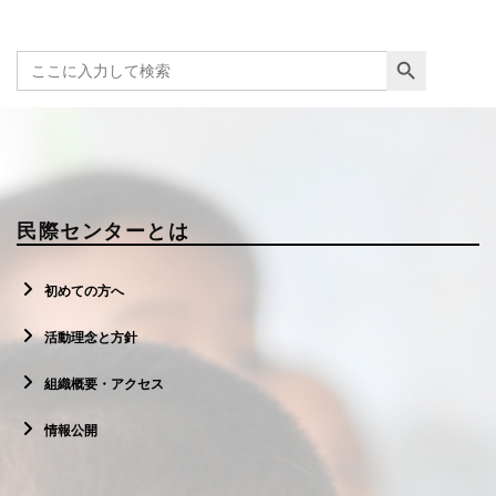
Search Button
Search
for:
民際センターとは
初めての方へ
活動理念と方針
組織概要・アクセス
情報公開