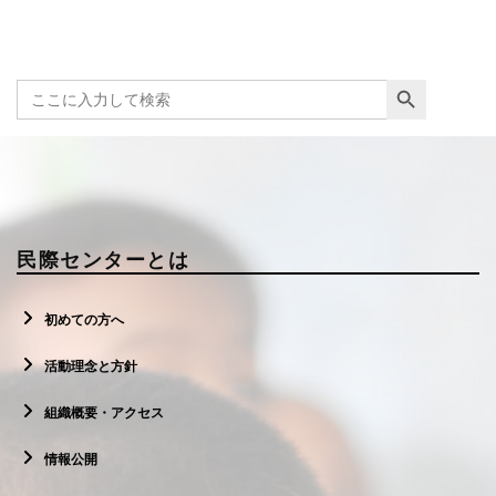
Search Button
Search
for:
民際センターとは
初めての方へ
活動理念と方針
組織概要・アクセス
情報公開