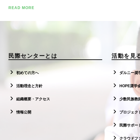
READ MORE
民際センターとは
活動を見
初めての方へ
ダルニー奨
活動理念と方針
HOPE奨学
組織概要・アクセス
少数民族教
情報公開
プロジェクト
民際サポー
クラウドフ