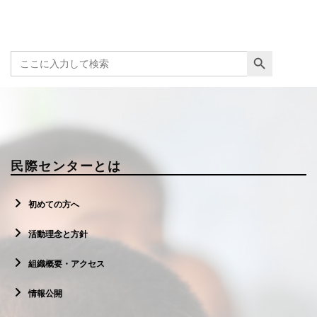
Search Button
Search
for:
民際センターとは
初めての方へ
活動理念と方針
組織概要・アクセス
情報公開