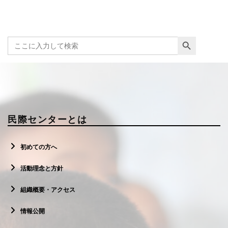
Search Button
Search
for:
民際センターとは
初めての方へ
活動理念と方針
組織概要・アクセス
情報公開