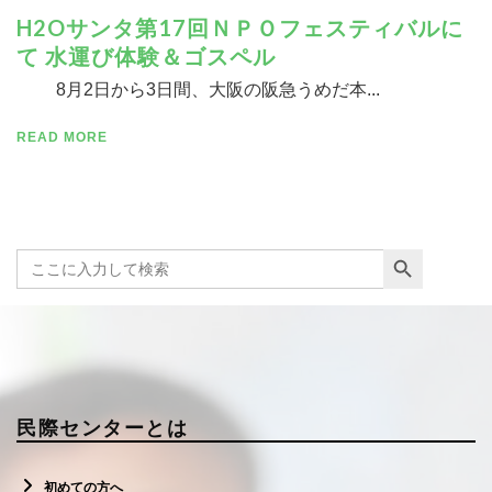
H2Oサンタ第17回ＮＰＯフェスティバルに
て 水運び体験＆ゴスペル
8月2日から3日間、大阪の阪急うめだ本...
READ MORE
Search Button
Search
for:
民際センターとは
初めての方へ