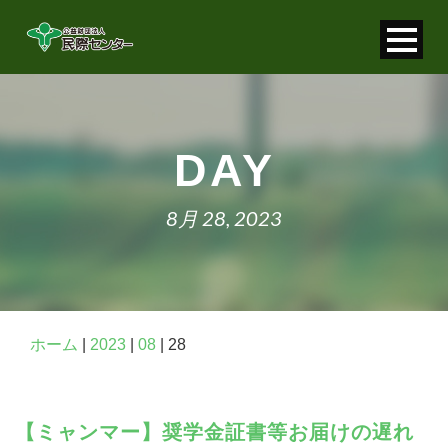
寄付金控除について
個人情報保護について
DAY
FAQ
8月 28, 2023
お問い合わせ
ホーム
|
2023
|
08
|
28
【ミャンマー】奨学金証書等お届けの遅れ