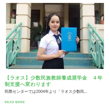
【ラオス】少数民族教師養成奨学金 ４年
制支援へ変わります
民際センターでは2004年より「ラオス少数民...
READ MORE