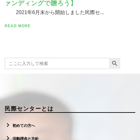
ァンディングで贈ろう】
2021年6月末から開始しました民際セ...
READ MORE
寄付する
Search Button
Search
for:
民際センターとは
初めての方へ
活動理念と方針