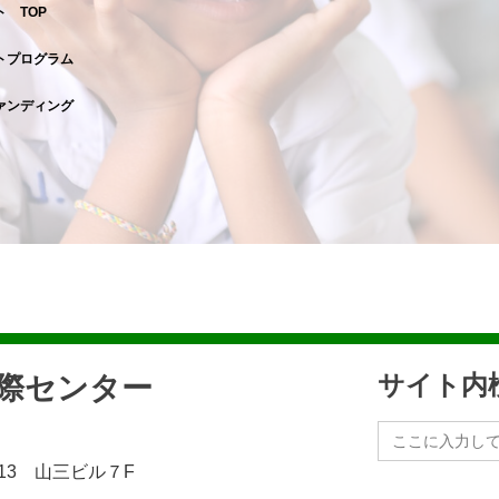
 TOP
トプログラム
ァンディング
民際センター
サイト内
Search
for:
13 山三ビル７F