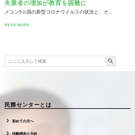
失業者の増加が教育を困難に
メコン5ヵ国の新型コロナウイルスの状況と、そ...
READ MORE
寄付する
Search Button
Search
for:
民際センターとは
初めての方へ
活動理念と方針