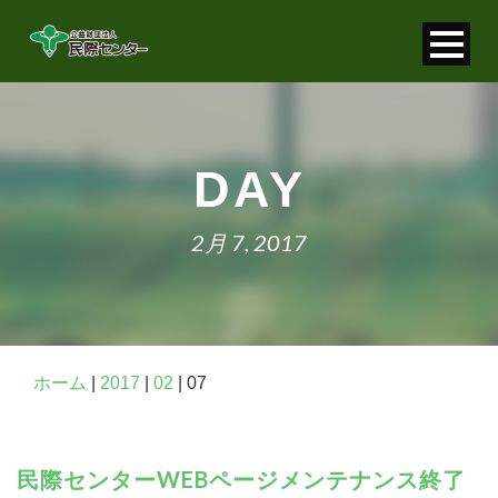
寄付金控除について
個人情報保護について
DAY
FAQ
2月 7, 2017
お問い合わせ
ホーム
|
2017
|
02
|
07
民際センターWEBページメンテナンス終了