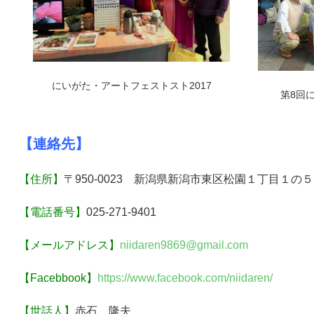
にいがた・アートフェストスト2017
第8回
【連絡先】
【住所】
〒950-0023 新潟県新潟市東区松園１丁目１の
【電話番号】
025-271-9401
【メールアドレス】
niidaren9869@gmail.com
【Facebbook】
https://www.facebook.com/niidaren/
【世話人】
赤石 隆夫