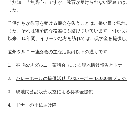
「無知」「無関心」ですが、教育が受けられない階層では
した。
子供たちが教育を受ける機会を失うことは、長い目で見れ
また、それは経済的な格差にも結びついています。何か良
以来、10年間、イサーン地方を訪れては、奨学金を提供
遠州ダルニー連絡会の主な活動は以下の通りです。
1.
春･秋の｢ダルニー茶話会｣による現地情報報告とドナ
2.
バレーボールの提供活動「バレーボール1000個プロジ
3.
現地民芸品販売収益による奨学金提供
4.
ドナーの手紙届け隊