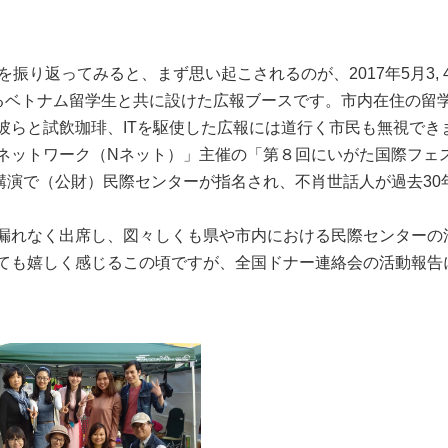
振り返ってみると、まず思い起こされるのが、2017年5月3, 
れるベトナム留学生と共に設けた広報ブースです。市内在住の留
彼らと試飲珈琲、ITを駆使した広報には道行く市民も無視でき
GO ネットワーク（Nネット）」主催の「第８回にいがた国際フ
講演で（公財）民際センターが指名され、不肖世話人が過去30
漏れなく出席し、図々しくも県や市内における民際センターの
も嬉しく感じるこの頃ですが、全国ドナー連絡会の活動報告に