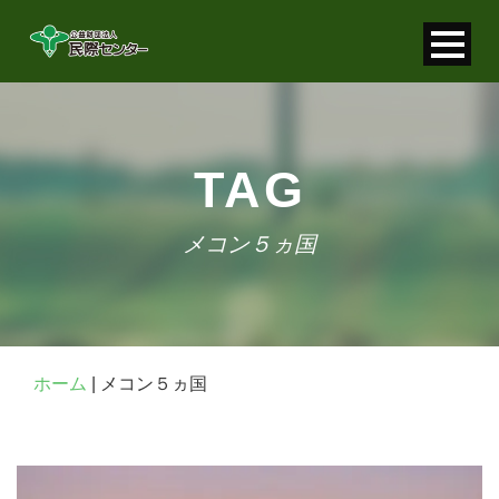
寄付金控除について
個人情報保護について
TAG
FAQ
メコン５ヵ国
お問い合わせ
ホーム
|
メコン５ヵ国